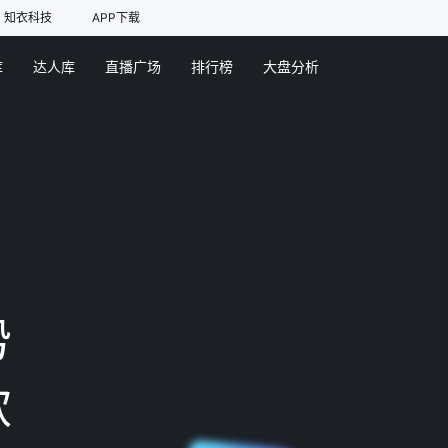
知衣科技
APP下载
库
达人库
直播广场
排行榜
大盘分析
势
款