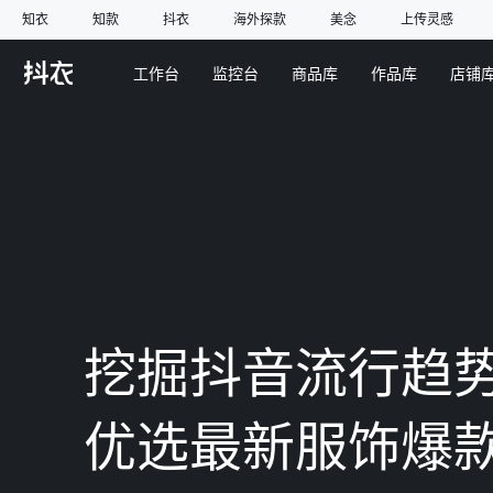
知衣
知款
抖衣
海外探款
美念
上传灵感
工作台
监控台
商品库
作品库
店铺
挖掘抖音流行趋
优选最新服饰爆